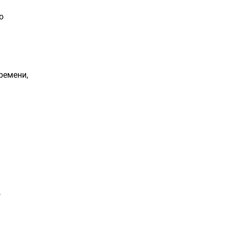
о
ремени,
,