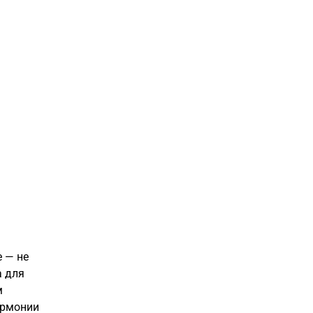
е — не
а для
м
армонии