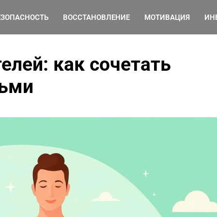
ЕЗОПАСНОСТЬ
ВОССТАНОВЛЕНИЕ
МОТИВАЦИЯ
ИН
елей: как сочетать
тьми
Как организовать
эффективный фитнес-
уголок дома, используя
минимальные
пространства и
бюджетные аксессуары
от Ирина