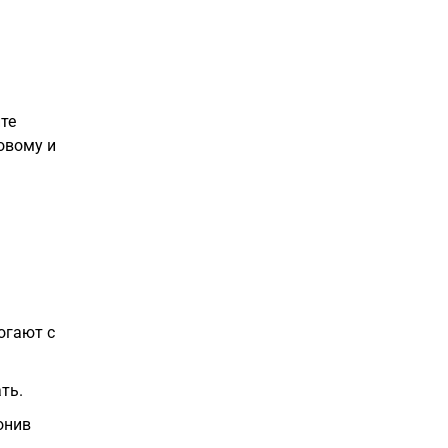
те
овому и
огают с
ть.
онив