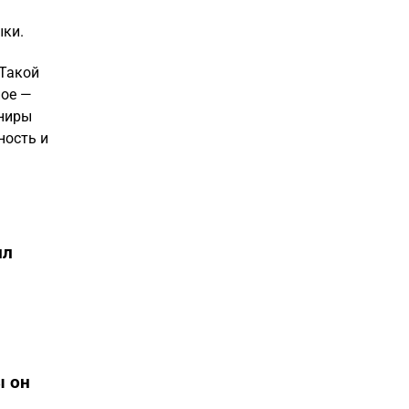
ыки.
 Такой
ное —
рниры
ность и
ил
ы он