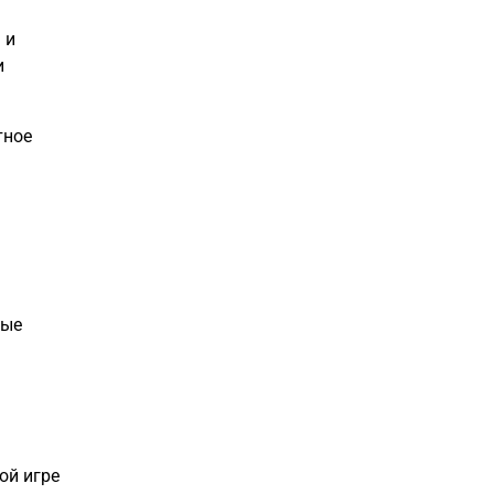
 и
и
тное
вые
ой игре