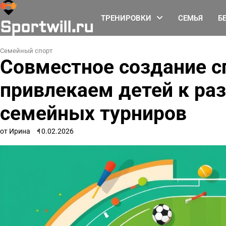
Перейти
к
ТРЕНИРОВКИ
СЕМЬЯ
Б
Sportwill.ru
содержимому
Семейный спорт
Совместное создание с
привлекаем детей к ра
семейных турниров
от Ирина
10.02.2026