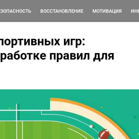
ЕЗОПАСНОСТЬ
ВОССТАНОВЛЕНИЕ
МОТИВАЦИЯ
ИН
портивных игр:
зработке правил для
Как правильно хранить
свежие овощи и зелень
дома для максимальной
пользы
от Ирина