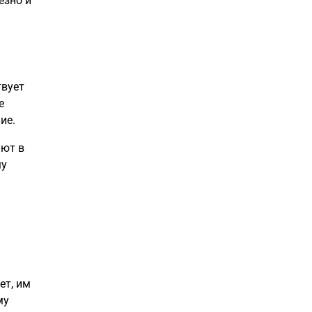
езно и
твует
е
ие.
уют в
му
ет, им
му