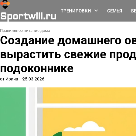
Перейти
к
ТРЕНИРОВКИ
СЕМЬЯ
Б
Sportwill.ru
содержимому
Правильное питание дома
Создание домашнего ов
вырастить свежие прод
подоконнике
от Ирина
25.03.2026