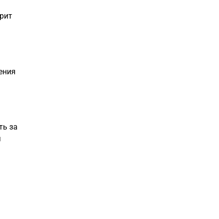
орит
ения
ть за
я