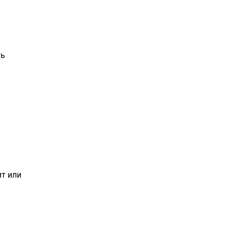
ть
т или