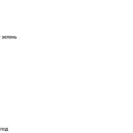
т зелень
 под