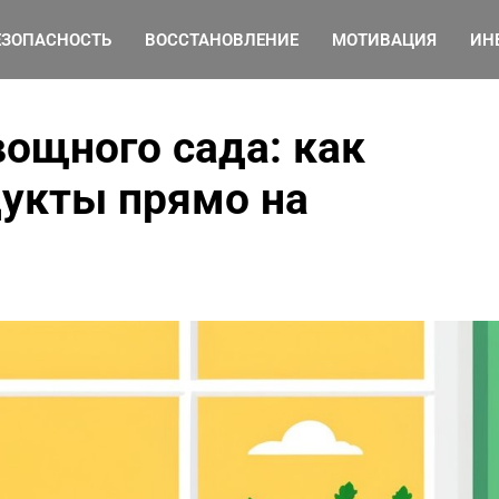
ЕЗОПАСНОСТЬ
ВОССТАНОВЛЕНИЕ
МОТИВАЦИЯ
ИН
ощного сада: как
укты прямо на
Как организовать
эффективный фитнес-
уголок дома, используя
минимальные
пространства и
бюджетные аксессуары
от Ирина