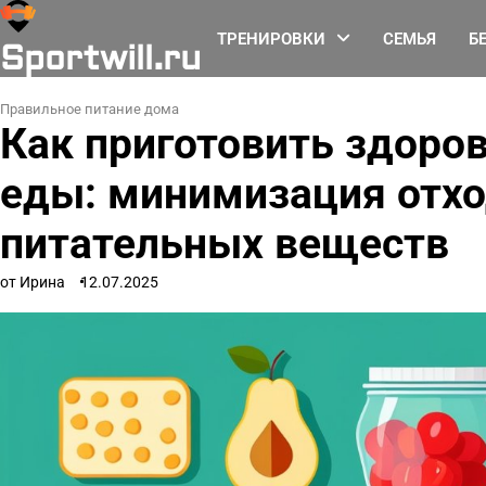
Перейти
к
ТРЕНИРОВКИ
СЕМЬЯ
Б
Sportwill.ru
содержимому
Правильное питание дома
Как приготовить здоров
еды: минимизация отхо
питательных веществ
от Ирина
12.07.2025