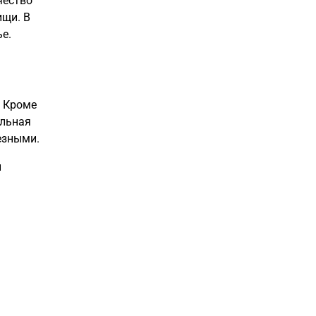
чество
ищи. В
ье.
. Кроме
ильная
езными.
и