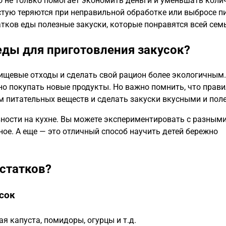
то не только помогает экономить деньги и уменьшать коли
астую теряются при неправильной обработке или выбросе п
татков еды полезные закуски, которые понравятся всей сем
еды для приготовления закусок?
пищевые отходы и сделать свой рацион более экологичным
жно покупать новые продукты. Но важно помнить, что прав
м питательных веществ и сделать закуски вкусными и пол
вности на кухне. Вы можете экспериментировать с разным
ное. А еще — это отличный способ научить детей бережно
статков?
сок
я капуста, помидоры, огурцы и т.д.