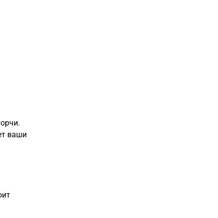
орчи.
ет ваши
оит