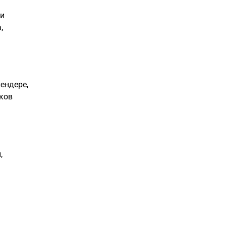
си
,
ендере,
тков
,