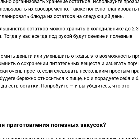
льно организовать хранение остатков. Используйте прозр
использовать их своевременно. Также полезно планировать
апланировать блюда из остатков на следующий день.
льшинство остатков можно хранить в холодильнике до 2-3 
 Тогда у вас всегда под рукой будут свежие и полезные
номить деньги или уменьшить отходы, это возможность пр
омнить о сохранении питательных веществ и избегать порч
уски очень просто, если следовать нескольким простым п
будете бережно относиться к пище, но и порадуете себя и 
а есть остатки. Попробуйте — и вы убедитесь, что это
я приготовления полезных закусок?
ы отлично подходят для приготовления запеканок, оладий 