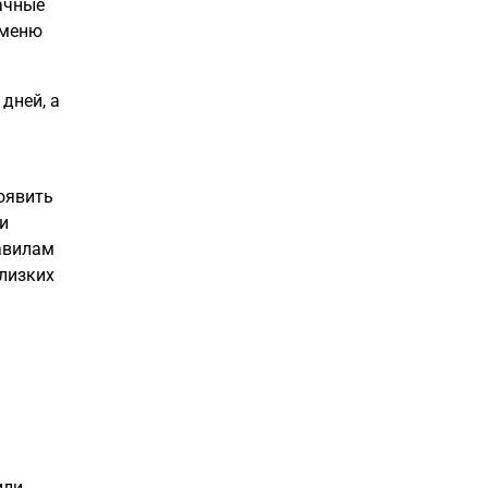
ачные
 меню
дней, а
оявить
и
равилам
близких
или