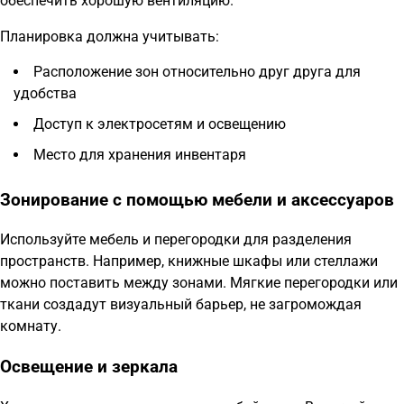
обеспечить хорошую вентиляцию.
Планировка должна учитывать:
Расположение зон относительно друг друга для
удобства
Доступ к электросетям и освещению
Место для хранения инвентаря
Зонирование с помощью мебели и аксессуаров
Используйте мебель и перегородки для разделения
пространств. Например, книжные шкафы или стеллажи
можно поставить между зонами. Мягкие перегородки или
ткани создадут визуальный барьер, не загромождая
комнату.
Освещение и зеркала