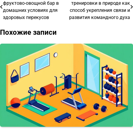
фруктово-овощной бар в
тренировки в природе как
по
домашних условиях для
способ укрепления связи и
здоровых перекусов
развития командного духа
записям
Похожие записи