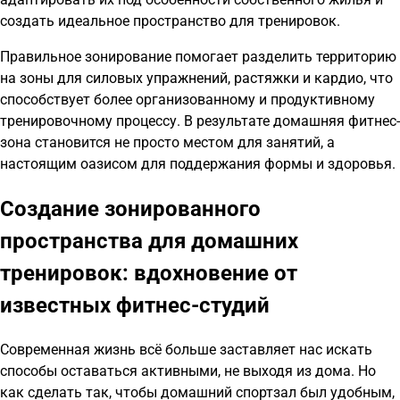
создать идеальное пространство для тренировок.
Правильное зонирование помогает разделить территорию
на зоны для силовых упражнений, растяжки и кардио, что
способствует более организованному и продуктивному
тренировочному процессу. В результате домашняя фитнес-
зона становится не просто местом для занятий, а
настоящим оазисом для поддержания формы и здоровья.
Создание зонированного
пространства для домашних
тренировок: вдохновение от
известных фитнес-студий
Современная жизнь всё больше заставляет нас искать
способы оставаться активными, не выходя из дома. Но
как сделать так, чтобы домашний спортзал был удобным,