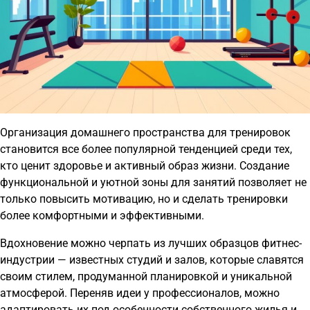
Организация домашнего пространства для тренировок
становится все более популярной тенденцией среди тех,
кто ценит здоровье и активный образ жизни. Создание
функциональной и уютной зоны для занятий позволяет не
только повысить мотивацию, но и сделать тренировки
более комфортными и эффективными.
Вдохновение можно черпать из лучших образцов фитнес-
индустрии — известных студий и залов, которые славятся
своим стилем, продуманной планировкой и уникальной
атмосферой. Переняв идеи у профессионалов, можно
адаптировать их под особенности собственного жилья и