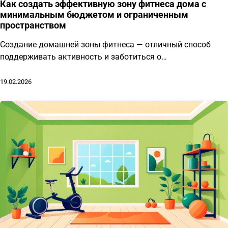
Как создать эффективную зону фитнеса дома с
минимальным бюджетом и ограниченным
пространством
Создание домашней зоны фитнеса — отличный способ
поддерживать активность и заботиться о…
19.02.2026