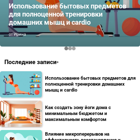
Использование бытовых предметов
для полноценной тренировки
домашних мышц и cardio
от Ирина
Последние записи
Использование бытовых предметов для
полноценной тренировки домашних
мышц и cardio
Как создать зону йоги дома с
минимальным бюджетом и
максимальным комфортом
Влияние микроперерывов на
эффективность восстановления и