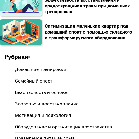
предотвращение травм при домашних
тренировках
Оптимизация маленьких квартир под
домашний спорт с помощью складного
и трансформируемого оборудования
Рубрики
Домашние тренировки
Семейный спорт
Безопасность и основы
Здоровье и восстановление
Мотивация и психология
Оборудование и организация пространства
Правильное питание дома