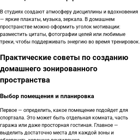
В студиях создают атмосферу дисциплины и вдохновения
— яркие плакаты, музыка, зеркала. В домашнем
пространстве можно оформить уголок мотивации:
разместить цитаты, фотографии целей или любимые
треки, чтобы поддерживать энергию во время тренировок.
Практические советы по созданию
домашнего зонированного
пространства
Выбор помещения и планировка
Первое — определить, какое помещение подойдет для
спортзала. Это может быть отдельная комната, часть
гаража или даже просторная гостиная. Главное —
выделить достаточно места для каждой зоны и