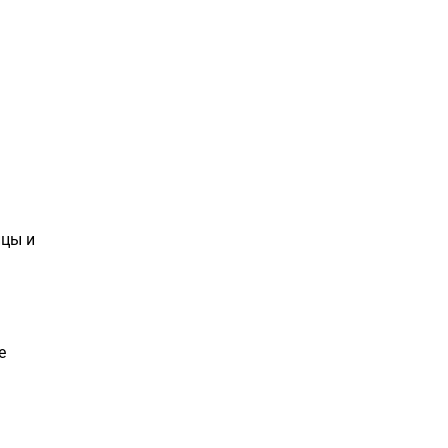
ицы и
е