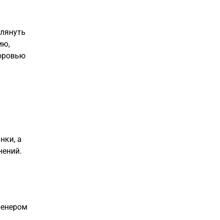
глянуть
ию,
доровью
нки, а
нений.
ренером