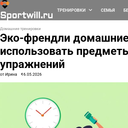
Перейти
к
ТРЕНИРОВКИ
СЕМЬЯ
Б
Sportwill.ru
содержимому
Домашние тренировки
Эко-френдли домашние 
использовать предмет
упражнений
от Ирина
16.05.2026