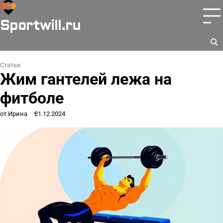
Перейти
к
Sportwill.ru
содержимому
Статьи
Жим гантелей лежа на
фитболе
от Ирина
21.12.2024