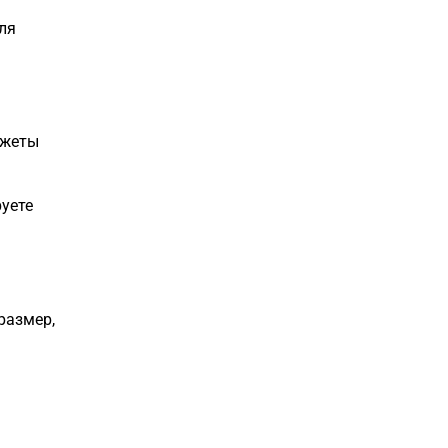
ля
джеты
уете
размер,