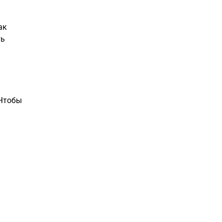
ак
ть
 Чтобы