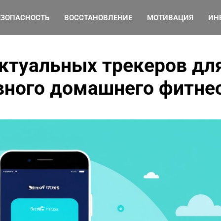
ЕЗОПАСНОСТЬ
ВОССТАНОВЛЕНИЕ
МОТИВАЦИЯ
ИН
ктуальных трекеров дл
вного домашнего фитне
Как организовать
эффективный фитнес-
уголок дома, используя
минимальные
пространства и
бюджетные аксессуары
от Ирина