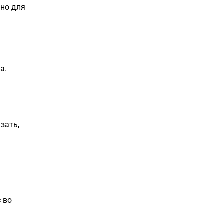
бно для
а.
зать,
 во